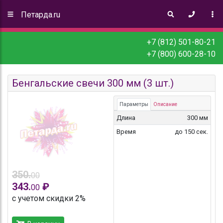
Петарда.ru
+7 (812) 501-80-21
+7 (800) 600-28-10
Бенгальские свечи 300 мм (3 шт.)
Параметры
Описание
Длина
300 мм
Время
до 150 сек.
350.
00
343.
₽
00
с учетом скидки 2%