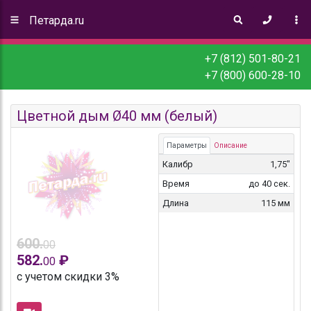
Петарда.ru
+7 (812) 501-80-21
+7 (800) 600-28-10
Цветной дым Ø40 мм (белый)
Параметры
Описание
Калибр
1,75"
Время
до 40 сек.
Длина
115 мм
600.
00
582.
₽
00
с учетом скидки 3%