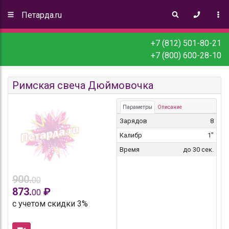
Петарда.ru
+7 (812) 501-80-21
+7 (800) 600-28-10
Римская свеча Дюймовочка
Параметры
Описание
Зарядов
8
Калибр
1"
Время
до 30 сек.
900.
00
873.
₽
00
с учетом скидки 3%