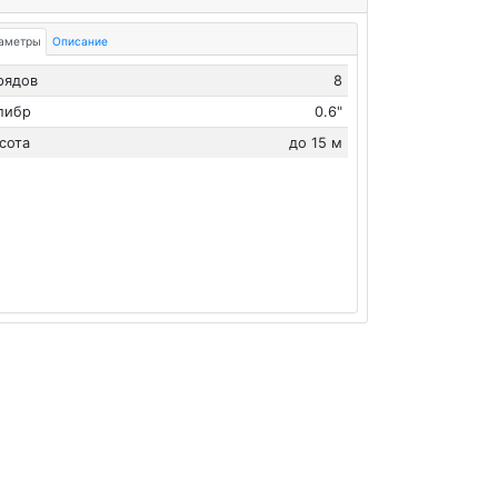
аметры
Описание
рядов
8
либр
0.6"
сота
до 15 м