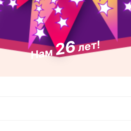
26
лет!
Нам