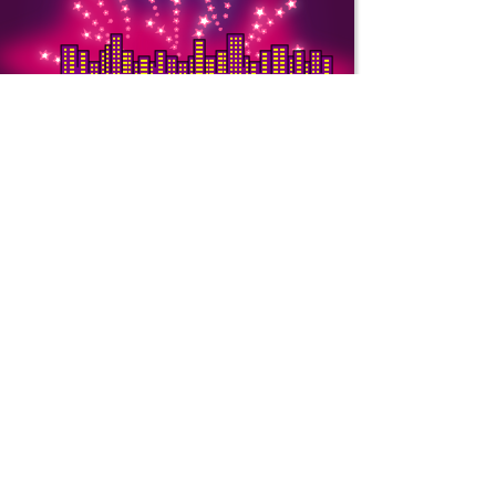
Copytight © 2000-
ООО «ТОРГ-СПБ».
ИНН: 7810619271.
ОГРН: 11077468674
Юридический адрес
Заозерная, д. 8, ко