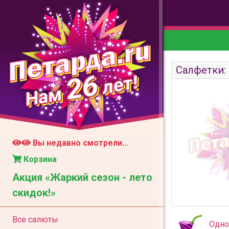
Салфетки: 
26
лет!
Нам
Вы недавно смотрели...
Корзина
Акция «Жаркий сезон - лето
скидок!»
Все салюты
Одно