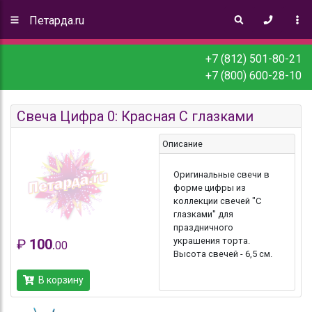
Петарда.ru
+7 (812) 501-80-21
+7 (800) 600-28-10
Свеча Цифра 0: Красная С глазками
Описание
Оригинальные свечи в
форме цифры из
коллекции свечей "С
глазками" для
праздничного
украшения торта.
₽
100
.
00
Высота свечей - 6,5 см.
В корзину