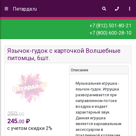
Петарда.ru
+7 (812) 501-80-21
+7 (800) 600-28-10
Язычок-гудок с карточкой Волшебные
питомцы, 6шт.
Описание
Музыкальная игрушка -
язычок-гудок. Игрушка
разворачивается при
направленном потоке
воздуха и издает
характерный звук.
250.
00
Данная игрушка
245.
₽
00
является карнавальным
с учетом скидки 2%
аксессуаром в
праздничной коллекции