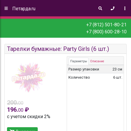
Петарда.ru
+7 (812) 501-80-21
+7 (800) 600-28-10
Тарелки бумажные: Party Girls (6 шт.)
Параметры
Описание
Размер упаковки
23 см
Количество
6 шт.
200.
00
196.
₽
00
с учетом скидки 2%