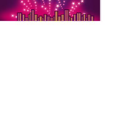
Copytight © 2000-
ООО «ТОРГ-СПБ».
ИНН: 7810619271.
ОГРН: 11077468674
Юридический адрес
Заозерная, д. 8, ко