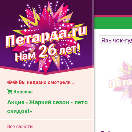
Язычок-гу
26
лет!
Нам
Вы недавно смотрели...
Корзина
Акция «Жаркий сезон - лето
скидок!»
Все салюты