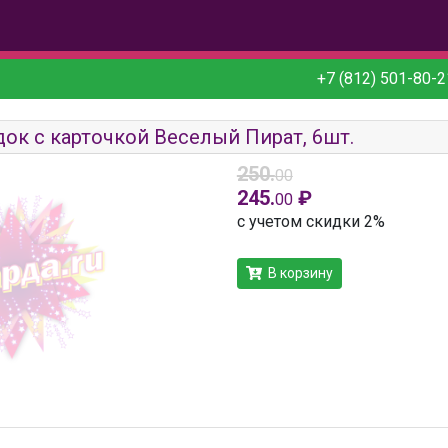
+7 (812) 501-80-2
док с карточкой Веселый Пират, 6шт.
250.
00
245.
₽
00
с учетом скидки 2%
В корзину