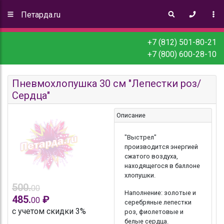
Петарда.ru
+7 (812) 501-80-21
+7 (800) 600-28-10
Пневмохлопушка 30 см "Лепестки роз/
Сердца"
Описание
"Выстрел"
производится энергией
сжатого воздуха,
находящегося в баллоне
хлопушки.
500.
00
Наполнение: золотые и
485.
₽
00
серебряные лепестки
с учетом скидки 3%
роз, фиолетовые и
белые сердца.