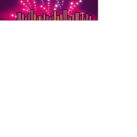
Copytight © 2000-
ООО «ТОРГ-СПБ».
ИНН: 7810619271.
ОГРН: 11077468674
Юридический адрес
Заозерная, д. 8, ко