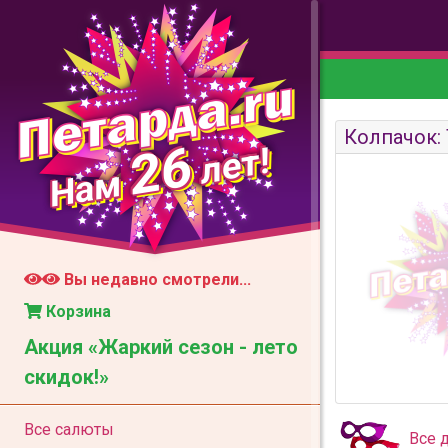
Колпачок: 
26
лет!
Нам
Вы недавно смотрели...
Корзина
Акция «Жаркий сезон - лето
скидок!»
Все салюты
Все 